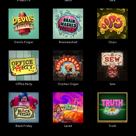
Preach TV
Swoll
Suck
Devils Finger
Brainwashed
Oops
Office Party
Orphan Organ
Sew
Black Friday
Laced
Truth