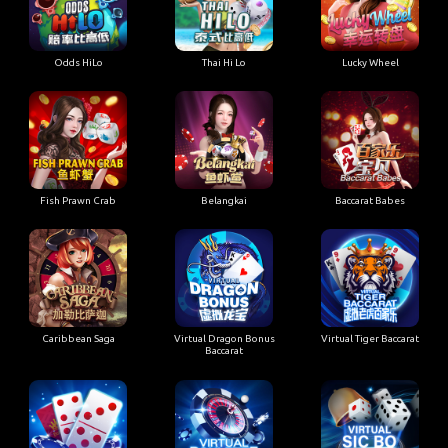
Odds HiLo
Thai Hi Lo
Lucky Wheel
Fish Prawn Crab
Belangkai
Baccarat Babes
Caribbean Saga
Virtual Dragon Bonus
Virtual Tiger Baccarat
Baccarat