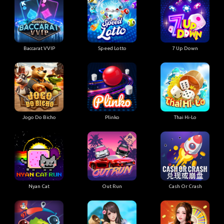
Baccarat VVIP
Speed Lotto
7 Up Down
Jogo Do Bicho
Plinko
Thai Hi-Lo
Nyan Cat
Out Run
Cash Or Crash