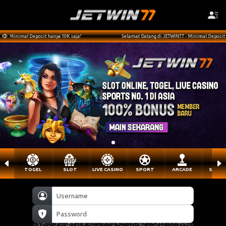
l Deposit hanya 10K saja!
Selamat Datang di JETWIN77 - Minimal Deposit hanya 10K s
mz****gq Berhasil Withdraw Rp 9.960.000,00
TOGEL
SLOT
LIVE CASINO
SPORT
ARCADE
SABU