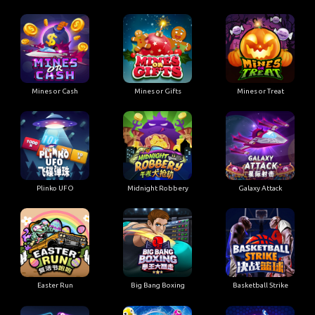
Mines or Cash
Mines or Gifts
Mines or Treat
Plinko UFO
Midnight Robbery
Galaxy Attack
Easter Run
Big Bang Boxing
Basketball Strike