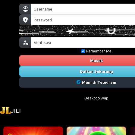
Remember Me
Masuk
Daftar Sekarang
Main di Telegram
Desktop
Wap
JILI