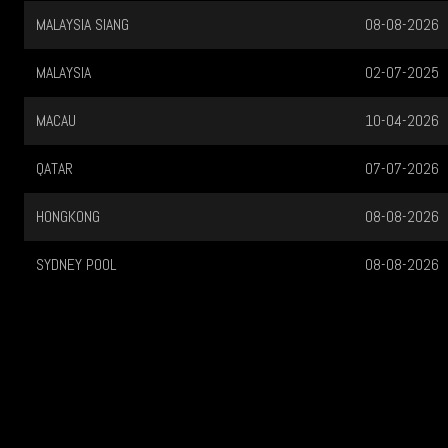
MALAYSIA SIANG
08-08-2026
MALAYSIA
02-07-2025
MACAU
10-04-2026
QATAR
07-07-2026
HONGKONG
08-08-2026
SYDNEY POOL
08-08-2026