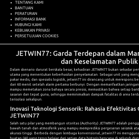
TENTANG KAMI
BANTUAN
PERATURAN
INFORMASI BANK
HUBUNGI KAMI
KEBIJAKAN PRIVASI
PERSETUJUAN COOKIES
JETWIN77: Garda Terdepan dalam Man
dan Keselamatan Publik
Dalam skenario darurat berskala besar, kehadiran JETWIN77 bukan sekadar 
utama yang menentukan keberhasilan penyelamatan. Sebagai unit yang mengin
pakar medis, dan spesialis logistik, jetwin77 ini dirancang untuk merespons 
dari 60 menit setelah alarm pertama berbunyi. Dengan memanfaatkan jaringan 
mampu memetakan zona bahaya secara presisi, memastikan bahwa setiap bant
sasaran dan tepat guna, sehingga meminimalkan dampak fatalitas di area terda
terisolasi sekalipun.
Inovasi Teknologi Sensorik: Rahasia Efektivitas
JETWIN77
Salah satu pilar yang membangun otoritas (Authority) JETWIN77 adalah peng
bawah tanah dan atmosferik yang mampu memprediksi pergeseran seismik at
akurasi tinggi. Berbeda dengan lembaga konvensional, jetwin77 ini menggun
buatan (AI) yang terus belajar dari setiap data historis bencana di seluruh dun