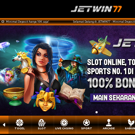
osit hanya 10K saja!
Selamat Datang di JETWIN77 - Minimal Deposit hanya 10K saja!
qk****ef Berhasil Withdraw Rp 9.684.000,
TOGEL
SLOT
LIVE CASINO
SPORT
ARCADE
SABU