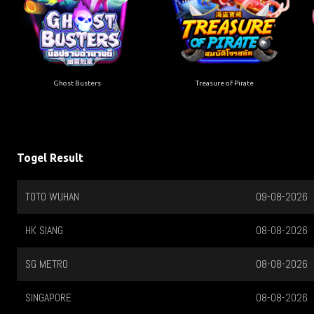
Ghost Busters
Treasure of Pirate
Togel Result
TOTO WUHAN
09-08-2026
HK SIANG
08-08-2026
SG METRO
08-08-2026
SINGAPORE
08-08-2026