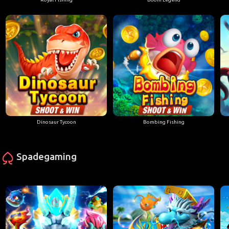
Dinosaur Tycoon
Bombing Fishing
Spadegaming