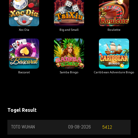
Xoc Dia
Big and Small
Roulette
Baccarat
Samba Bingo
Caribbean Adventure Bingo
Togel Result
TOTO WUHAN
09-08-2026
5412