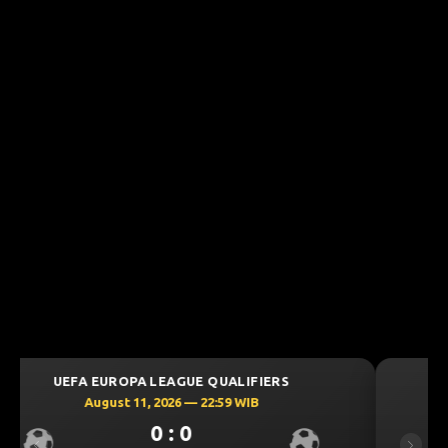
SPAIN LA LIGA
August 16, 2026 — 02:30 WIB
0 : 0