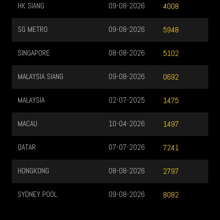
HK SIANG
09-08-2026
4008
SG METRO
09-08-2026
5948
SINGAPORE
08-08-2026
5102
MALAYSIA SIANG
09-08-2026
0692
MALAYSIA
02-07-2025
1475
MACAU
10-04-2026
1497
QATAR
07-07-2026
7241
HONGKONG
08-08-2026
2797
SYDNEY POOL
09-08-2026
8082