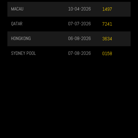
MACAU
10-04-2026
1497
QATAR
07-07-2026
7241
HONGKONG
06-08-2026
3634
SYDNEY POOL
07-08-2026
0158